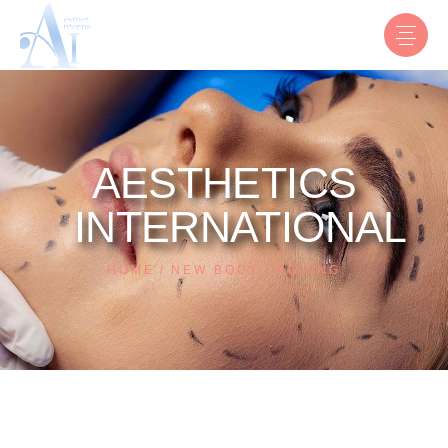
AESTHETICS
INTERNATIONAL
HOME
NEW BODY
AGGING